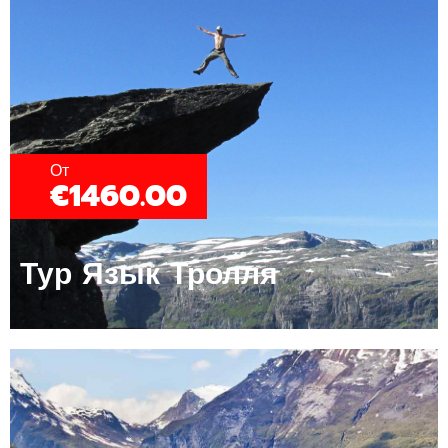
От
€1460.00
Тур Язык Тролля​