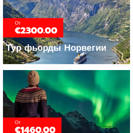
От
€2300.00
Тур фьорды Норвегии
От
€1460.00