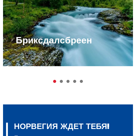
Cеверное сияние
1
2
3
4
5
НОРВЕГИЯ ЖДЕТ ТЕБЯ!