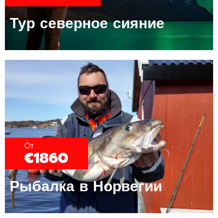
Тур северное сияние​
От
€1860
Рыбалка в Норвегии