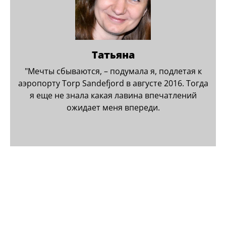
изучаем дороги, смотровые площадки,
тропы, локации для фото, места
проживания и сезонные особенности
региона. Поэтому наши
авторские туры в
Анна
Норвегию
— это продуманные
В Норвегії кожної миті думаєш, що кращого ти в
путешествия с красивой логистикой,
а
житті не бачила, проте буквально за наступним
интересными остановками и настоящим
поворотом відкриваються нові чудеса
погружением в атмосферу Скандинавии.
природи.
Мы организуем как путешествия в
небольших группах, так и
индивидуальные туры в Норвегию
для
Все отзывы ...
семей, пар, друзей и мини-команд. Такой
формат позволяет путешествовать в
комфортном темпе, уделять внимание
вашим интересам и делать маршрут