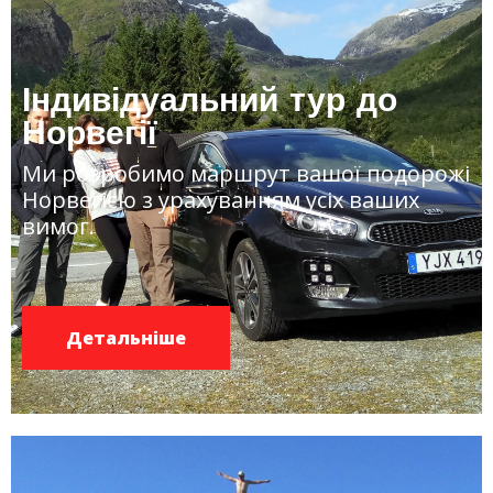
Індивідуальний тур до
Норвегії
Ми розробимо маршрут вашої подорожі
Норвегією з урахуванням усіх ваших
вимог.
Детальніше