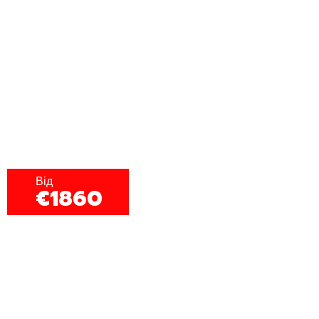
Тур північне сяйво​
Від
€1860
Риболовля в Норвегії