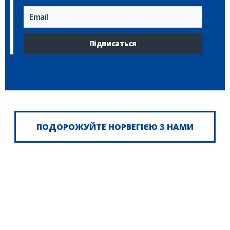
Підписаться
Авторські тури до Норвегії.
ПОДОРОЖУЙТЕ НОРВЕГІЄЮ З НАМИ
— це
Авторські тури до Норвегії
можливість побачити країну фіордів, гір,
льодовиків і північного моря не як
звичайний турист, а як справжній
мандрівник. Норвегія відкривається
поступово: у вигинах мальовничих доріг, у
шумі водоспадів, у тиші гірських озер, у