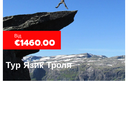
Від
€1460.00
Тур Язик Троля​