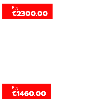
Від
€2300.00
Тур фьорди Норвегії
Від
€1460.00