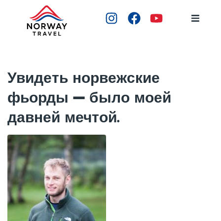
ГЛАВНАЯ
ТУРЫ
Увидеть норвежские
фьорды — было моей
МЕСТА
давней мечтой.
ГИДЫ
ОТЗЫВЫ
КОНТАКТЫ