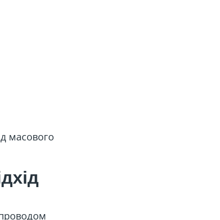
ід масового
ідхід
супроводом