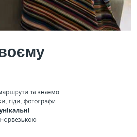
своєму
 маршрути та знаємо
ки, гіди, фотографи
унікальні
ю норвезькою