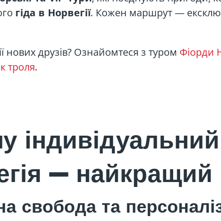
ого
. Кожен маршрут — ексклю
гіда в Норвегії
ії нових друзів? Ознайомтеся з туром
Фіорди Н
к троля
.
у індивідуальний
егія — найкращий 
а свобода та персоналі