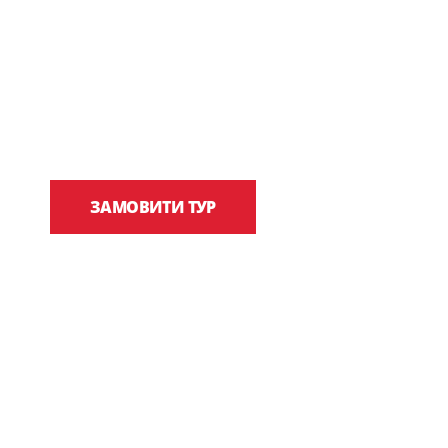
ІНДИВІ
Подорожуйте так, як ви мрієте, а не так, 
ЗАМОВИТИ ТУР