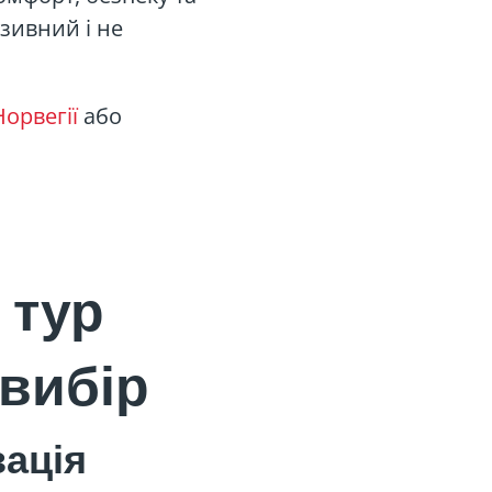
зивний і не
орвегії
або
 тур
вибір
зація