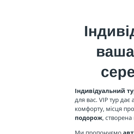
Індиві
ваша
сере
Індивідуальний ту
для вас. VIP тур да
комфорту, місця пр
, створена
подорож
Ми пропонуємо
авт