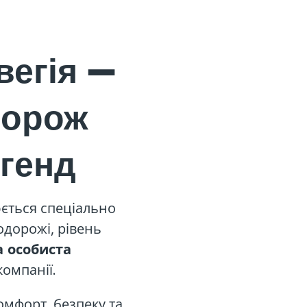
вегія —
дорож
егенд
ється спеціально
одорожі, рівень
 особиста
компанії.
омфорт, безпеку та