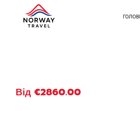
ГОЛОВ
Від €2860.00
Ваши даті
тур