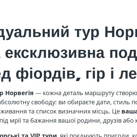
дуальний тур Нор
 ексклюзивна по
д фіордів, гір і л
— кожна деталь маршруту створю
р Норвегія
є абсолютну свободу: ви обираєте дати, стиль п
оживання та список визначних місць. Це
ваша
 під мрії та бажання вашої родини, друзів або 
, які поєднують пригоди, к
орські та VIP тури