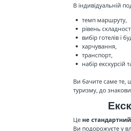
В індивідуальній по
темп маршруту,
рівень складності
вибір готелів і б
харчування,
транспорт,
набір екскурсій т
Ви бачите саме те, 
туризму, до знакови
Екск
Це
не стандартний
Ви подорожуєте у в