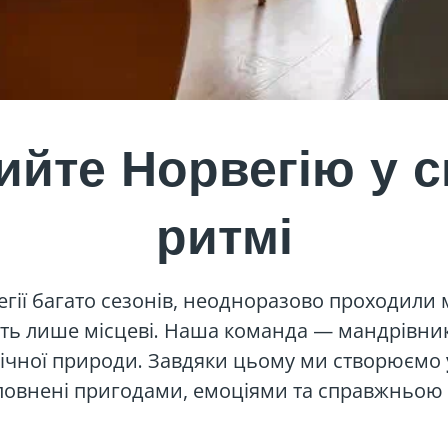
ийте Норвегію у 
ритмі
гії багато сезонів, неодноразово проходили
нають лише місцеві. Наша команда — мандрівни
внічної природи. Завдяки цьому ми створюємо
аповнені пригодами, емоціями та справжньо