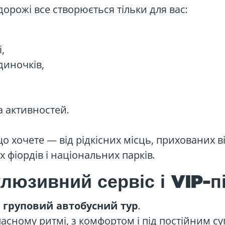
дорожі все створюється тільки для вас:
,
удиночків,
а активностей.
що хочете — від рідкісних місць, прихованих в
х фіордів і національних парків.
люзивний сервіс і VIP-п
.
 груповий автобусний тур
ласному ритмі, з комфортом і під постійним 