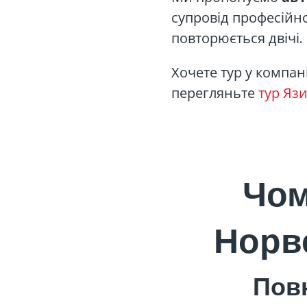
супровід професійн
повторюється двічі.
Хочете тур у компан
перегляньте
тур Язи
Чом
Норв
Повн