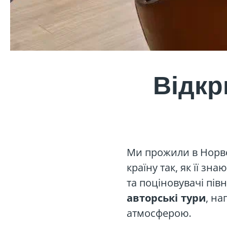
Відкр
Ми прожили в Норве
країну так, як її з
та поціновувачі пі
, н
авторські тури
атмосферою.